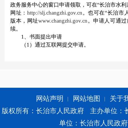
政务服务中心的窗口申请领取，可在“长治市水利
网址：
http://slj
.changzhi.gov.cn
。也可在“长治市
版本，网址
www.changzhi.gov.cn
。申请人可通过
续。
1、书面提出申请
（1）通过互联网提交申请。
申请人可以在市水利局网站上填写电子版
表》后，通过电子邮件方式发送至市水利局办公
（2）通过信函、电报、传真的形式提交申请
申请人通过信函方式提出申请的，请在信封
请”的字样。申请人通过电报、传真方式提出申请
申请”的字样。
网站声明
网站地图
关于
（3）当面提出申请。
申请人可以到市水利局设在政务服务中心
版权所有：长治市人民政府 主办单位：
《市水利局政府信息公开申请表》。
单位：长治市人民政府
2、口头提出申请