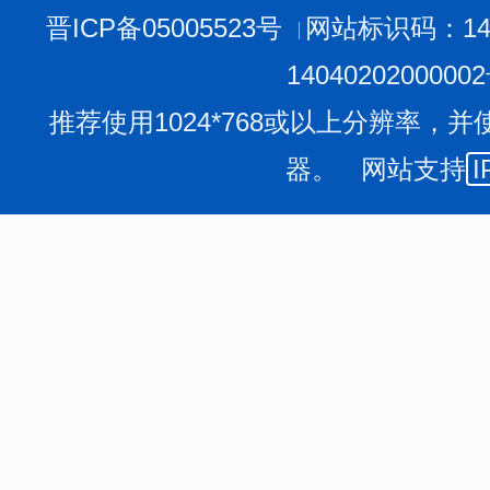
原则上申请应当采取书面形式。申请人提交
晋ICP备05005523号
网站标识码：140
口头提出，由市水利局设在政务服务中心窗口的
1404020200000
员代为填写《市水利局政府信息公开申请表》，
（三）申请的要求
推荐使用1024*768或以上分辨率，并
为了提高申请的处理效率，申请人应对所需
器。 网站支持
I
提供该信息的名称（标题）、发布时间、文号或
提示。
申请人向市水利局设在政务服务中心的窗口
交纳、社会保障、医疗卫生等政府信息的，应当
件。
申请人可以委托代理人提出政府信息公开申
代理人有效证件，以及授权委托书。
申请人应当保证将所取得的信息用于合法用
（四）申请的处理
1、受理的程序
市水利局办公室收到《市水利局政府信息公